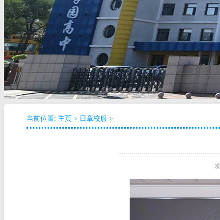
当前位置:
主页
>
日章校服
>
发